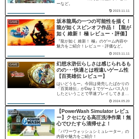
ーなど。
2023.11.11
坂本龍馬の一つの可能性を描く！
GAME
龍が如くスピンオフ作品！【龍が
如く 維新！ 極 レビュー・評価】
『龍が如く 維新！ 極』のゲーム内容や
魅力をご紹介！レビュー・評価など。
2023.11.11
幻想水滸伝らしさは感じられるも
GAME
のの･･･快適とは程遠いゲーム性
【百英雄伝 レビュー】
はいどうもー。今回は発売したばかりの
「百英雄伝」がDay 1 でゲームパス入り
したということで早速プレイしてきまし
たー。発売前の期待も高く、注目されて
2024.05.20
いた本作。「幻想水滸伝」らしさがあり
懐かしさを感じるゲームでしたが、内容
【PowerWash Simulator レビュ
GAME
に関してはあまり良...
ー】クセになる高圧洗浄作業！無
心でひたすら清掃せよ！
「パワーウォッシュシミュレーター」の
内容や魅力をご紹介！