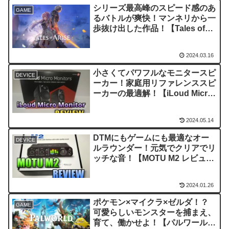
シリーズ最高峰のスピード感のあ
GAME
るバトルが爽快！マンネリから一
歩抜け出した作品！【Tales of
Arise（テイルズオブアライズ）
レビュー・評価】
2024.03.16
小さくてパワフルなモニタースピ
DEVICE
ーカー！家庭用リファレンススピ
ーカーの最適解！【iLoud Micro
Monitor レビュー・評価】
2024.05.14
DTMにもゲームにも最適なオー
DEVICE
ルラウンダー！元気でクリアでリ
ッチな音！【MOTU M2 レビュ
ー・評価】
2024.01.26
ポケモン×マイクラ×ゼルダ！？
GAME
可愛らしいモンスターを捕まえ、
育て、働かせよ！【パルワールド