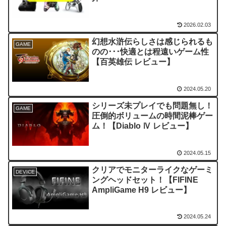
2026.02.03
幻想水滸伝らしさは感じられるも
GAME
のの･･･快適とは程遠いゲーム性
【百英雄伝 レビュー】
2024.05.20
シリーズ未プレイでも問題無し！
GAME
圧倒的ボリュームの時間泥棒ゲー
ム！【Diablo Ⅳ レビュー】
2024.05.15
クリアでモニターライクなゲーミ
DEVICE
ングヘッドセット！【FIFINE
AmpliGame H9 レビュー】
2024.05.24