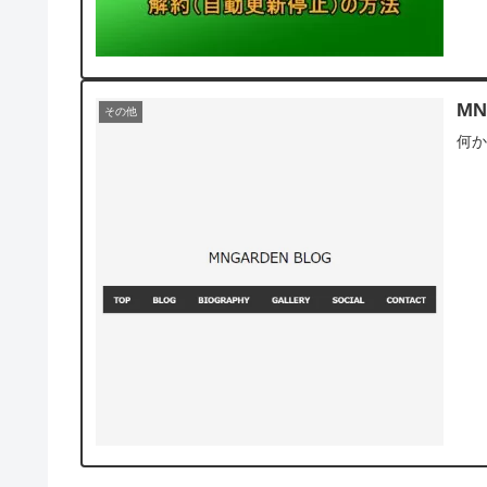
M
その他
何