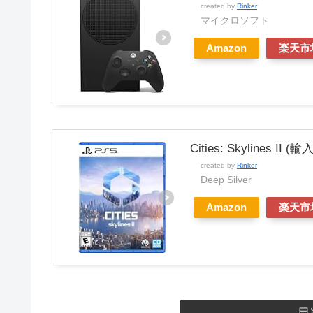
created by
Rinker
マイクロソフト
Amazon
楽天市
Cities: Skylines II 
created by
Rinker
Deep Silver
Amazon
楽天市
目